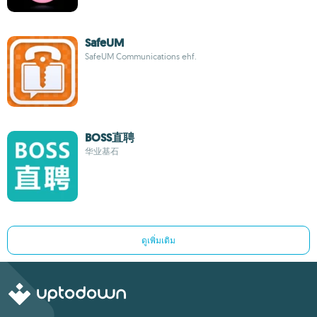
SafeUM
SafeUM Communications ehf.
BOSS直聘
华业基石
ดูเพิ่มเติม