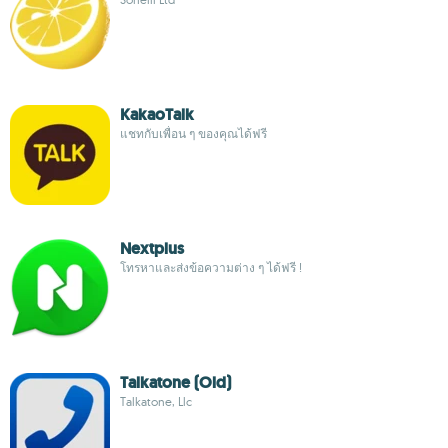
KakaoTalk
แชทกับเพื่อน ๆ ของคุณได้ฟรี
Nextplus
โทรหาและส่งข้อความต่าง ๆ ได้ฟรี !
Talkatone (Old)
Talkatone, Llc