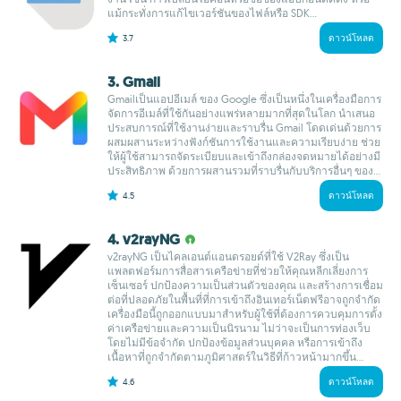
แม้กระทั่งการแก้ไขเวอร์ชันของไฟล์หรือ SDK...
3.7
ดาวน์โหลด
3. Gmail
Gmailเป็นแอปอีเมล์ ของ Google ซึ่งเป็นหนึ่งในเครื่องมือการ
จัดการอีเมล์ที่ใช้กันอย่างแพร่หลายมากที่สุดในโลก นำเสนอ
ประสบการณ์ที่ใช้งานง่ายและราบรื่น Gmail โดดเด่นด้วยการ
ผสมผสานระหว่างฟังก์ชันการใช้งานและความเรียบง่าย ช่วย
ให้ผู้ใช้สามารถจัดระเบียบและเข้าถึงกล่องจดหมายได้อย่างมี
ประสิทธิภาพ ด้วยการผสานรวมที่ราบรื่นกับบริการอื่นๆ ของ...
4.5
ดาวน์โหลด
4. v2rayNG
v2rayNG เป็นไคลเอนต์แอนดรอยด์ที่ใช้ V2Ray ซึ่งเป็น
แพลตฟอร์มการสื่อสารเครือข่ายที่ช่วยให้คุณหลีกเลี่ยงการ
เซ็นเซอร์ ปกป้องความเป็นส่วนตัวของคุณ และสร้างการเชื่อม
ต่อที่ปลอดภัยในพื้นที่ที่การเข้าถึงอินเทอร์เน็ตฟรีอาจถูกจำกัด
เครื่องมือนี้ถูกออกแบบมาสำหรับผู้ใช้ที่ต้องการควบคุมการตั้ง
ค่าเครือข่ายและความเป็นนิรนาม ไม่ว่าจะเป็นการท่องเว็บ
โดยไม่มีข้อจำกัด ปกป้องข้อมูลส่วนบุคคล หรือการเข้าถึง
เนื้อหาที่ถูกจำกัดตามภูมิศาสตร์ในวิธีที่ก้าวหน้ามากขึ้น...
4.6
ดาวน์โหลด