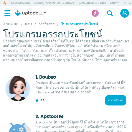
BETA PUBG MOBILE
MY HERO ACADEMIA UNITED SURVIVAL
GAME WORLD: LIFE STORY
แอป VPN
BATTLE
ANDROID
/
แอป
/
การสื่อสาร
/
โปรแกรมอรรถประโยชน์
โปรแกรมอรรถประโยชน์
ชีวิตดิจิทัลของคุณสมควรได้รับเครื่องมือที่ใช้งานได้จริง แอปสื่อสารฟรีสำหรับแอนดร
อยด์เหล่านี้ช่วยให้คุณจัดการอีเมล จัดการวิดีโอคอลสำหรับที่ทำงาน หรือแชทกับ
ชุมชนต่าง ๆ ได้อย่างไม่ยุ่งยาก ตั้งแต่โปรแกรมรับส่งอีเมลที่มีประสิทธิภาพไปจนถึง
แพลตฟอร์มการทำงานร่วมกันสำหรับการสร้างโปรเจกต์ของทีม แอปเหล่านี้ช่วยลด
ความยุ่งยากในการสื่อสารของคุณในทุก ๆ วัน โดยไม่เพิ่มภาระให้กับอุปกรณ์ของคุณ
1. Doubao
Doubao เป็นแอปพลิเคชันอย่างเป็นทางการของโมเดล AI นี้ที่
พัฒนาโดย ByteDance ซึ่งเป็นบริษัทแม่ที่อยู่เบื้องหลัง TikTok
และ CapCut รวมถึงแอปและบริการอื่น...
4.3
ดาวน์โหลด
2. Apktool M
Apktool M เป็นแอปที่ให้คุณแก้ไขไฟล์ APK ได้โดยตรงจากอุ
ปกรณ์แอนดรอยด์ของคุณ คุณจะมีเครื่องมือจำนวนมากให้ใช้
งาน เช่น การเปลี่ยนไอคอนหรือชื่อของแอปก่อนติดตั้ง หรือ